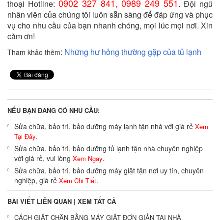
0902 327 841, 0989 249 551
thoại Hotline:
. Đội ngũ
nhân viên của chúng tôi luôn sẵn sàng để đáp ứng và phục
vụ cho nhu cầu của bạn nhanh chóng, mọi lúc mọi nơi. Xin
cảm ơn!
:
Những hư hỏng thường gặp của tủ lạnh
Tham khảo thêm
NẾU BẠN ĐANG CÓ NHU CẦU:
Sửa chữa, bảo trì, bảo dưỡng máy lạnh tận nhà với giá rẻ
Xem
.
Tại Đây
Sửa chữa, bảo trì, bảo dưỡng tủ lạnh tận nhà chuyên nghiệp
với giá rẻ, vui lòng
.
Xem Ngay
Sửa chữa, bảo trì, bảo dưỡng máy giặt tận nơi uy tín, chuyên
nghiệp, giá rẻ
.
Xem Chi Tiết
BÀI VIẾT LIÊN QUAN |
XEM TẤT CẢ
CÁCH GIẶT CHĂN BẰNG MÁY GIẶT ĐƠN GIẢN TẠI NHÀ