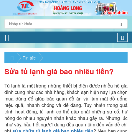
0 sản phẩm
Togg
navi
Tin tức
Sửa tủ lạnh giá bao nhiêu tiền?
Tủ lạnh là một trong những thiết bị điện được nhiều hộ gia
đình cũng như các nhà hàng, khách sạn hiện nay lựa chọn
mua dùng để giúp bảo quản đồ ăn và làm mát đồ uống
hiệu quả, nhanh chóng và dễ dàng. Tuy nhiên trong quá
trình hoạt động, tủ lạnh có thể gặp phải những sự cố, hư
hỏng do nhiều nguyên nhân khác nhau gây ra. Những lúc
như vậy, hầu hết người dùng đều quan tâm đến vấn đề chi
phí
sửa chữa tủ lạnh giá bao nhiêu tiền
? Nếu bạn cũng