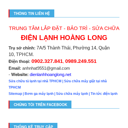
THÔNG TIN LIÊN HỆ
TRUNG TÂM LẮP ĐẶT - BẢO TRÌ - SỬA CHỮA
ĐIỆN LẠNH HOÀNG LONG
Trụ sở chính:
7A/5 Thành Thái, Phường 14, Quận
10,
TPHCM.
0902.327.841
0989.249.551
Điện thoại:
,
Email:
anhnhat9551@gmail.com
Website:
-
dienlanhhoanglong.net
Sửa chữa tủ lạnh tại nhà TPHCM
|
Sửa chữa máy giặt tại nhà
TPHCM
Sitemap
|
Bơm ga máy lạnh
|
Sửa chữa máy lạnh
|
Tin tức điện lạnh
CHÚNG TÔI TRÊN FACEBOOK
THỐNG KÊ TRUY CẬP