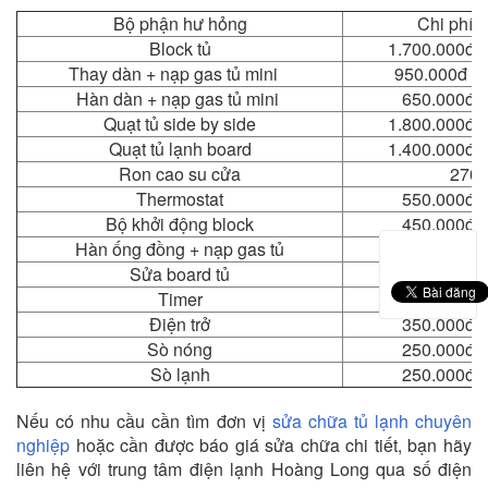
Bộ phận hư hỏng
Chi phí 
Block tủ
1.700.000đ –
Thay dàn + nạp gas tủ mini
950.000đ – 
Hàn dàn + nạp gas tủ mini
650.000đ –
Quạt tủ side by side
1.800.000đ –
Quạt tủ lạnh board
1.400.000đ –
Ron cao su cửa
270.
Thermostat
550.000đ –
Bộ khởi động block
450.000đ –
Hàn ống đồng + nạp gas tủ
950.000đ – 
Sửa board tủ
550.000đ – 
Timer
450.000đ –
Điện trở
350.000đ –
Sò nóng
250.000đ –
Sò lạnh
250.000đ –
Nếu có nhu cầu cần tìm đơn vị
sửa chữa tủ lạnh chuyên
nghiệp
hoặc cần được báo giá sửa chữa chi tiết, bạn hãy
liên hệ với trung tâm điện lạnh Hoàng Long qua số điện