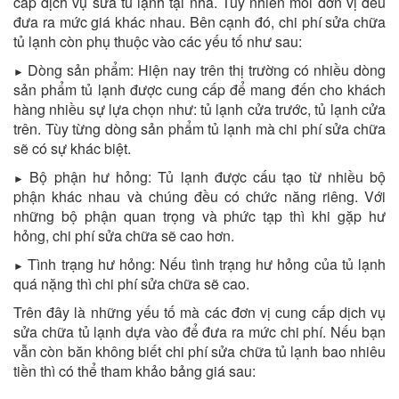
cấp dịch vụ sửa tủ lạnh tại nhà. Tuy nhiên mỗi đơn vị đều
đưa ra mức giá khác nhau. Bên cạnh đó, chi phí sửa chữa
tủ lạnh còn phụ thuộc vào các yếu tố như sau:
Dòng sản phẩm: Hiện nay trên thị trường có nhiều dòng
►
sản phẩm tủ lạnh được cung cấp để mang đến cho khách
hàng nhiều sự lựa chọn như: tủ lạnh cửa trước, tủ lạnh cửa
trên. Tùy từng dòng sản phẩm tủ lạnh mà chi phí sửa chữa
sẽ có sự khác biệt.
Bộ phận hư hỏng: Tủ lạnh được cấu tạo từ nhiều bộ
►
phận khác nhau và chúng đều có chức năng riêng. Với
những bộ phận quan trọng và phức tạp thì khi gặp hư
hỏng, chi phí sửa chữa sẽ cao hơn.
Tình trạng hư hỏng: Nếu tình trạng hư hỏng của tủ lạnh
►
quá nặng thì chi phí sửa chữa sẽ cao.
Trên đây là những yếu tố mà các đơn vị cung cấp dịch vụ
sửa chữa tủ lạnh dựa vào để đưa ra mức chi phí. Nếu bạn
vẫn còn băn không biết chi phí sửa chữa tủ lạnh bao nhiêu
tiền thì có thể tham khảo bảng giá sau: