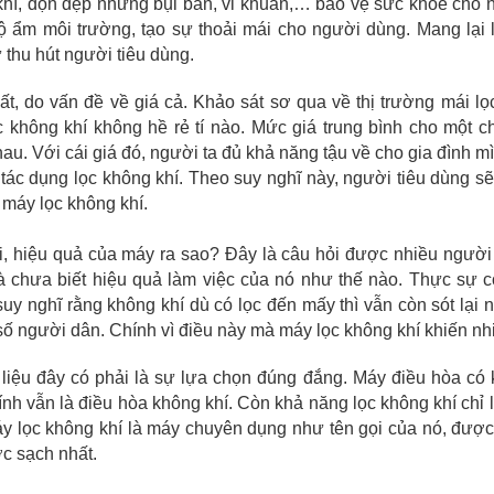
khí, dọn dẹp những bụi bẩn, vi khuẩn,… bảo vệ sức khỏe cho 
 ẩm môi trường, tạo sự thoải mái cho người dùng. Mang lại 
 thu hút người tiêu dùng.
t, do vấn đề về giá cả. Khảo sát sơ qua về thị trường mái lọc
 không khí không hề rẻ tí nào. Mức giá trung bình cho một c
au. Với cái giá đó, người ta đủ khả năng tậu về cho gia đình 
tác dụng lọc không khí. Theo suy nghĩ này, người tiêu dùng 
 máy lọc không khí.
, hiệu quả của máy ra sao? Đây là câu hỏi được nhiều người 
à chưa biết hiệu quả làm việc của nó như thế nào. Thực sự có
uy nghĩ rằng không khí dù có lọc đến mấy
thì v
ẫn còn sót lại
số người dân. Chính vì điều này mà máy lọc không khí khiến n
liệu đây có phải là sự lựa chọn đúng đắng. Máy điều hòa có 
ính vẫn là điều hòa không khí. Còn khả năng lọc không khí chỉ 
y lọc không khí là máy chuyên dụng như tên gọi của nó, đ
ược
c sạch nhất.