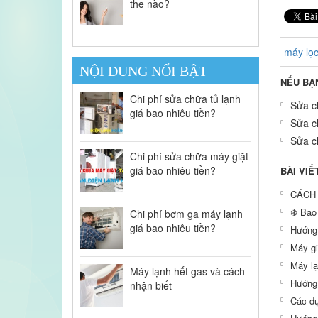
thế nào?
máy lọc
NỘI DUNG NỔI BẬT
NẾU BẠ
Chi phí sửa chữa tủ lạnh
Sửa ch
giá bao nhiêu tiền?
Sửa ch
Sửa ch
Chi phí sửa chữa máy giặt
giá bao nhiêu tiền?
BÀI VIẾ
CÁCH 
❄️ Bao
Chi phí bơm ga máy lạnh
giá bao nhiêu tiền?
Hướng 
Máy gi
Máy lạ
Máy lạnh hết gas và cách
Hướng 
nhận biết
Các dụ