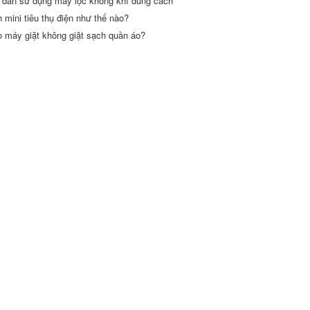
dẫn sử dụng máy lọc không khí đúng cách
h mini tiêu thụ điện như thế nào?
o máy giặt không giặt sạch quần áo?