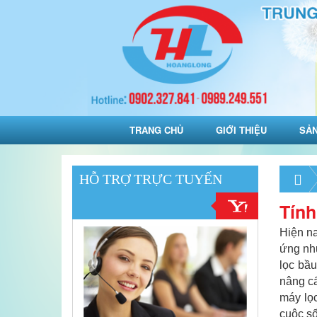
TRANG CHỦ
GIỚI THIỆU
SẢ
HỖ TRỢ TRỰC TUYẾN
Tính
Hiện na
ứng nhu
lọc bầu
nâng cấ
máy lọc
cuộc s