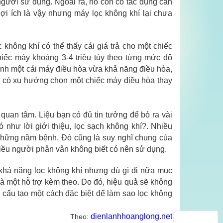
ng
ười sử dụng. Ngoài ra,
nó
còn có tác dụng cân
lợi ích là vậy nhưng m
áy lọc không khí
lại chưa
 không khí có thể thấy cái giá trả cho một chiếc
hiếc máy khoảng 3-4 triệu tùy theo từng mức độ
mình một cái máy điều hòa vừa khả năng điều hòa,
sẽ có xu hướng chọn một chiếc máy điều hòa thay
quan tâm. Liệu bạn có đủ tin tưởng để bỏ ra vài
 như lời giới thiệu, lọc sạch không khí?. Nhiều
 những nầm bệnh. Đó cũng là suy nghĩ chung của
hiều người phân vân không biết có nên sử dụng.
khả năng lọc không khí nhưng dù gì đi nữa mục
là một hỗ trợ kèm theo. Do đó, hiệu quả sẽ không
 cấu tạo một cách đặc biệt để làm sao lọc không
dienlanhhoanglong.net
Theo: