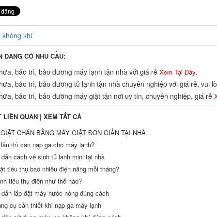
 không khí
N ĐANG CÓ NHU CẦU:
ữa, bảo trì, bảo dưỡng máy lạnh tận nhà với giá rẻ
.
Xem Tại Đây
ữa, bảo trì, bảo dưỡng tủ lạnh tận nhà chuyên nghiệp với giá rẻ, vui 
ữa, bảo trì, bảo dưỡng máy giặt tận nơi uy tín, chuyên nghiệp, giá rẻ
X
T LIÊN QUAN |
XEM TẤT CẢ
GIẶT CHĂN BẰNG MÁY GIẶT ĐƠN GIẢN TẠI NHÀ
 lâu thì cần nạp ga cho máy lạnh?
dẫn cách vệ sinh tủ lạnh mini tại nhà
ặt tiêu thụ bao nhiêu điện năng mỗi tháng?
nh tiêu thụ điện như thế nào?
dẫn lắp đặt máy nước nóng đúng cách
ng cụ cần thiết khi nạp ga máy lạnh