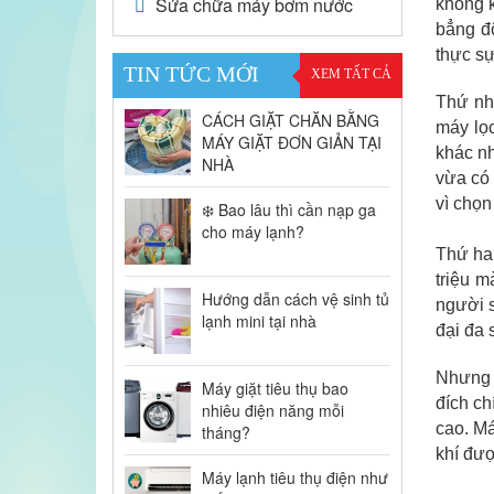
Sửa chữa máy bơm nước
không 
bẳng độ
thực sự
TIN TỨC MỚI
XEM TẤT CẢ
Thứ nhấ
CÁCH GIẶT CHĂN BẰNG
máy lọc
MÁY GIẶT ĐƠN GIẢN TẠI
khác nh
NHÀ
vừa có 
vì chọn
❄️ Bao lâu thì cần nạp ga
cho máy lạnh?
Thứ hai
triệu m
Hướng dẫn cách vệ sinh tủ
người s
lạnh mini tại nhà
đại đa 
Nhưng 
Máy giặt tiêu thụ bao
đích ch
nhiêu điện năng mỗi
cao. Má
tháng?
khí đượ
Máy lạnh tiêu thụ điện như