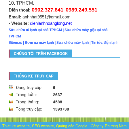
10,
TPHCM.
0902.327.841
0989.249.551
Điện thoại:
,
Email:
anhnhat9551@gmail.com
Website:
-
dienlanhhoanglong.net
Sửa chữa tủ lạnh tại nhà TPHCM
|
Sửa chữa máy giặt tại nhà
TPHCM
Sitemap
|
Bơm ga máy lạnh
|
Sửa chữa máy lạnh
|
Tin tức điện lạnh
CHÚNG TÔI TRÊN FACEBOOK
THỐNG KÊ TRUY CẬP
Đang truy cập:
6
Trong tuần:
2637
Trong tháng:
4588
Tổng truy cập:
1393738
Thiết kế website, SEO website, Quảng cáo Google
:
Công ty Phương Nam