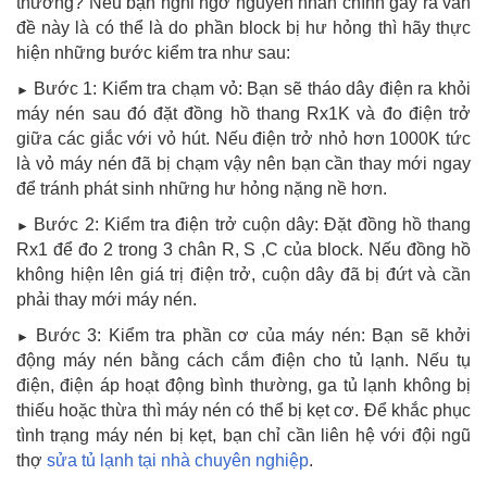
thường? Nếu bạn nghi ngờ nguyên nhân chính gây ra vấn
đề này là có thể là do phần block bị hư hỏng thì hãy thực
hiện những bước kiểm tra như sau:
Bước 1: Kiểm tra chạm vỏ: Bạn sẽ tháo dây điện ra khỏi
►
máy nén sau đó đặt đồng hồ thang Rx1K và đo điện trở
giữa các giắc với vỏ hút. Nếu điện trở nhỏ hơn 1000K tức
là vỏ máy nén đã bị chạm vậy nên bạn cần thay mới ngay
để tránh phát sinh những hư hỏng nặng nề hơn.
Bước 2: Kiểm tra điện trở cuộn dây: Đặt đồng hồ thang
►
Rx1 để đo 2 trong 3 chân R, S ,C của block. Nếu đồng hồ
không hiện lên giá trị điện trở, cuộn dây đã bị đứt và cần
phải thay mới máy nén.
Bước 3: Kiểm tra phần cơ của máy nén: Bạn sẽ khởi
►
động máy nén bằng cách cắm điện cho tủ lạnh. Nếu tụ
điện, điện áp hoạt động bình thường, ga tủ lạnh không bị
thiếu hoặc thừa thì máy nén có thể bị kẹt cơ. Để khắc phục
tình trạng máy nén bị kẹt, bạn chỉ cần liên hệ với đội ngũ
thợ
sửa tủ lạnh tại nhà chuyên nghiệp
.