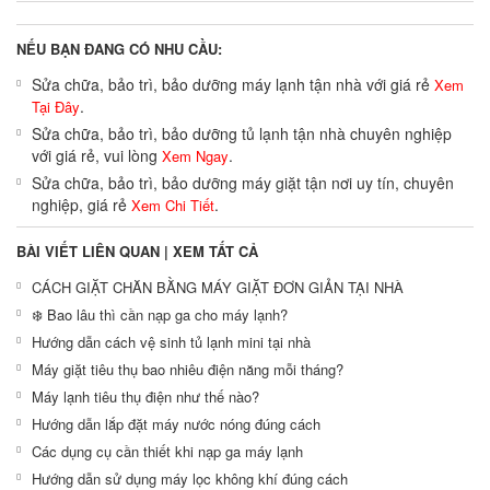
NẾU BẠN ĐANG CÓ NHU CẦU:
Sửa chữa, bảo trì, bảo dưỡng máy lạnh tận nhà với giá rẻ
Xem
.
Tại Đây
Sửa chữa, bảo trì, bảo dưỡng tủ lạnh tận nhà chuyên nghiệp
với giá rẻ, vui lòng
.
Xem Ngay
Sửa chữa, bảo trì, bảo dưỡng máy giặt tận nơi uy tín, chuyên
nghiệp, giá rẻ
.
Xem Chi Tiết
BÀI VIẾT LIÊN QUAN |
XEM TẤT CẢ
CÁCH GIẶT CHĂN BẰNG MÁY GIẶT ĐƠN GIẢN TẠI NHÀ
❄️ Bao lâu thì cần nạp ga cho máy lạnh?
Hướng dẫn cách vệ sinh tủ lạnh mini tại nhà
Máy giặt tiêu thụ bao nhiêu điện năng mỗi tháng?
Máy lạnh tiêu thụ điện như thế nào?
Hướng dẫn lắp đặt máy nước nóng đúng cách
Các dụng cụ cần thiết khi nạp ga máy lạnh
Hướng dẫn sử dụng máy lọc không khí đúng cách