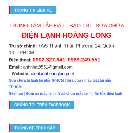
THÔNG TIN LIÊN HỆ
TRUNG TÂM LẮP ĐẶT - BẢO TRÌ - SỬA CHỮA
ĐIỆN LẠNH HOÀNG LONG
Trụ sở chính:
7A/5 Thành Thái, Phường 14, Quận
10,
TPHCM.
0902.327.841
0989.249.551
Điện thoại:
,
Email:
anhnhat9551@gmail.com
Website:
-
dienlanhhoanglong.net
Sửa chữa tủ lạnh tại nhà TPHCM
|
Sửa chữa máy giặt tại nhà
TPHCM
Sitemap
|
Bơm ga máy lạnh
|
Sửa chữa máy lạnh
|
Tin tức điện lạnh
CHÚNG TÔI TRÊN FACEBOOK
THỐNG KÊ TRUY CẬP