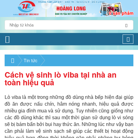
0 sản phẩm
Togg
navi
Tin tức
Cách vệ sinh lò viba tại nhà an
toàn hiệu quả
Lò viba là một trong những đồ dùng nhà bếp hiện đại giúp
đồ ăn được nấu chín, hâm nóng nhanh, hiệu quả được
nhiều gia đình mua và sử dụng. Tuy nhiên cũng giống như
các đồ dùng khác thì sau một thời gian sử dụng lò vi sóng
sẽ bị bám bẩn bởi bụi hay thức ăn. Những lúc như vậy bạn
cần phải làm vệ sinh sạch sẽ giúp các thiết bị hoạt động
hiệu quả hơn đồng thời không gặp phải những hư hỏng