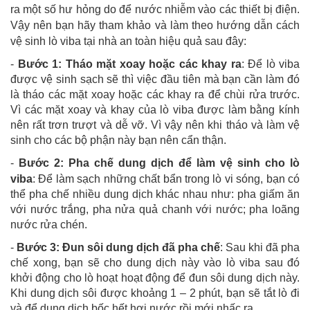
ra một số hư hỏng do để nước nhiễm vào các thiết bị điện.
Vậy nên bạn hãy tham khảo và làm theo hướng dẫn cách
vệ sinh lò viba tại nhà an toàn hiệu quả sau đây:
-
Bước 1: Tháo mặt xoay hoặc các khay ra
:
Để lò viba
được vệ sinh sạch sẽ thì việc đầu tiên mà bạn cần làm đó
là tháo các mặt xoay hoặc các khay ra để chùi rửa trước.
Vì các mặt xoay và khay của lò viba được làm bằng kính
nên rất trơn trượt và dễ vỡ. Vì vậy nên khi tháo và làm vệ
sinh cho các bộ phận này bạn nên cẩn thận.
-
Bước 2: Pha chế dung dịch để làm vệ sinh cho lò
viba
:
Để làm sạch những chất bẩn trong lò vi sóng, bạn có
thể pha chế nhiều dung dịch khác nhau như: pha giấm ăn
với nước trắng, pha nửa quả chanh với nước; pha loãng
nước rửa chén.
-
Bước 3: Đun sôi dung dịch đã pha chế
:
Sau khi đã pha
chế xong, bạn sẽ cho dung dịch này vào lò viba sau đó
khởi động cho lò hoạt hoạt động để đun sôi dung dịch này.
Khi dung dịch sôi được khoảng 1 – 2 phút, bạn sẽ tắt lò đi
và để dung dịch bốc hết hơi nước rồi mới nhấc ra.