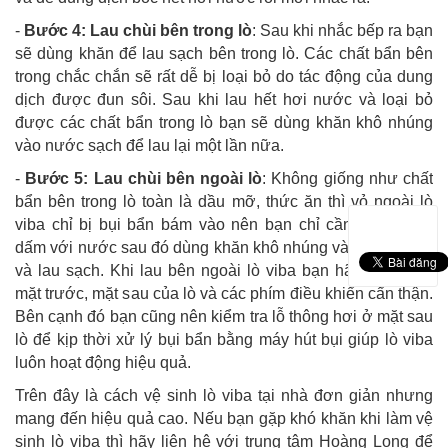
-
Bước 4: Lau chùi bên trong lò
: Sau khi nhắc bếp ra bạn
sẽ dùng khăn để lau sạch bên trong lò. Các chất bẩn bên
trong chắc chắn sẽ rất dễ bị loại bỏ do tác động của dung
dịch được đun sôi. Sau khi lau hết hơi nước và loại bỏ
được các chất bẩn trong lò bạn sẽ dùng khăn khô nhúng
vào nước sạch để lau lại một lần nữa.
-
Bước 5: Lau chùi bên ngoài lò
: Không giống như chất
bẩn bên trong lò toàn là dầu mỡ, thức ăn thì vỏ ngoài lò
viba chỉ bị bụi bẩn bám vào nên bạn chỉ cần pha một ít
dấm với nước sau đó dùng khăn khô nhúng vào dung dịch
và lau sạch. Khi lau bên ngoài lò viba bạn hãy làm sạch
mặt trước, mặt sau của lò và các phím điều khiển cẩn thận.
Bên cạnh đó bạn cũng nên kiểm tra lỗ thông hơi ở mặt sau
lò để kịp thời xử lý bụi bẩn bằng máy hút bụi giúp lò viba
luôn hoạt động hiệu quả.
Trên đây là cách vệ sinh lò viba tại nhà đơn giản nhưng
mang đến hiệu quả cao. Nếu bạn gặp khó khăn khi làm vệ
sinh lò viba thì hãy liên hệ với trung tâm Hoàng Long để