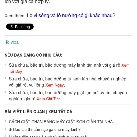
ích với giá cả hợp lý.
Lò vi sóng và lò nướng có gì khác nhau?
Xem thêm:
lò viba
NẾU BẠN ĐANG CÓ NHU CẦU:
Sửa chữa, bảo trì, bảo dưỡng máy lạnh tận nhà với giá rẻ
Xem
.
Tại Đây
Sửa chữa, bảo trì, bảo dưỡng tủ lạnh tận nhà chuyên nghiệp
với giá rẻ, vui lòng
.
Xem Ngay
Sửa chữa, bảo trì, bảo dưỡng máy giặt tận nơi uy tín, chuyên
nghiệp, giá rẻ
.
Xem Chi Tiết
BÀI VIẾT LIÊN QUAN |
XEM TẤT CẢ
CÁCH GIẶT CHĂN BẰNG MÁY GIẶT ĐƠN GIẢN TẠI NHÀ
❄️ Bao lâu thì cần nạp ga cho máy lạnh?
Hướng dẫn cách vệ sinh tủ lạnh mini tại nhà