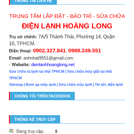
THÔNG TIN LIÊN HỆ
TRUNG TÂM LẮP ĐẶT - BẢO TRÌ - SỬA CHỮA
ĐIỆN LẠNH HOÀNG LONG
Trụ sở chính:
7A/5 Thành Thái, Phường 14, Quận
10,
TPHCM.
0902.327.841
0989.249.551
Điện thoại:
,
Email:
anhnhat9551@gmail.com
Website:
-
dienlanhhoanglong.net
Sửa chữa tủ lạnh tại nhà TPHCM
|
Sửa chữa máy giặt tại nhà
TPHCM
Sitemap
|
Bơm ga máy lạnh
|
Sửa chữa máy lạnh
|
Tin tức điện lạnh
CHÚNG TÔI TRÊN FACEBOOK
THỐNG KÊ TRUY CẬP
Đang truy cập:
5