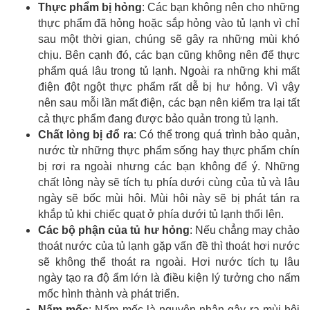
Thực phẩm bị hỏng
: Các bạn không nên cho những
thực phẩm đã hỏng hoặc sắp hỏng vào tủ lạnh vì chỉ
sau một thời gian, chúng sẽ gây ra những mùi khó
chịu. Bên cạnh đó, các bạn cũng không nên để thực
phẩm quá lâu trong tủ lạnh. Ngoài ra những khi mất
điện đột ngột thực phẩm rất dễ bị hư hỏng. Vì vậy
nên sau mỗi lần mất điện, các bạn nên kiểm tra lại tất
cả thực phẩm đang được bảo quản trong tủ lạnh.
Chất lỏng bị đổ ra
: Có thể trong quá trình bảo quản,
nước từ những thực phẩm sống hay thực phẩm chín
bị rơi ra ngoài nhưng các bạn không để ý. Những
chất lỏng này sẽ tích tụ phía dưới cùng của tủ và lâu
ngày sẽ bốc mùi hôi. Mùi hôi này sẽ bị phát tán ra
khắp tủ khi chiếc quạt ở phía dưới tủ lạnh thổi lên.
Các bộ phận của tủ hư hỏng
: Nếu chẳng may chảo
thoát nước của tủ lạnh gặp vấn đề thì thoát hơi nước
sẽ không thể thoát ra ngoài. Hơi nước tích tụ lâu
ngày tạo ra độ ẩm lớn là điều kiện lý tưởng cho nấm
mốc hình thành và phát triển.
Nấm mốc
: Nấm mốc là nguyên nhân gây ra mùi hôi