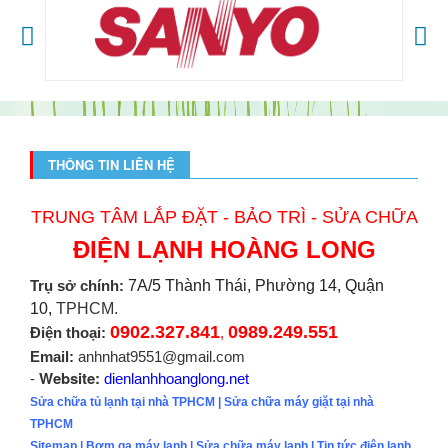
THÔNG TIN LIÊN HỆ
TRUNG TÂM LẮP ĐẶT - BẢO TRÌ - SỬA CHỮA
ĐIỆN LẠNH HOÀNG LONG
Trụ sở chính:
7A/5 Thành Thái, Phường 14, Quận
10,
TPHCM.
0902.327.841
0989.249.551
Điện thoại:
,
Email:
anhnhat9551@gmail.com
Website:
-
dienlanhhoanglong.net
Sửa chữa tủ lạnh tại nhà TPHCM
|
Sửa chữa máy giặt tại nhà
TPHCM
Sitemap
|
Bơm ga máy lạnh
|
Sửa chữa máy lạnh
|
Tin tức điện lạnh