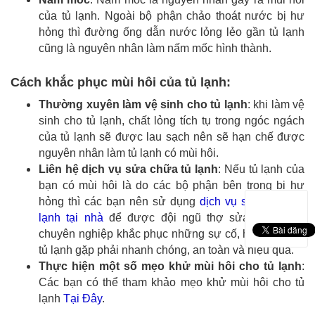
của tủ lạnh. Ngoài bộ phận chảo thoát nước bị hư
hỏng thì đường ống dẫn nước lỏng lẻo gần tủ lạnh
cũng là nguyên nhân làm nấm mốc hình thành.
Cách khắc phục mùi hôi của tủ lạnh:
Thường xuyên làm vệ sinh cho tủ lạnh
: khi làm vệ
sinh cho tủ lạnh, chất lỏng tích tụ trong ngóc ngách
của tủ lạnh sẽ được lau sạch nên sẽ hạn chế được
nguyên nhân làm tủ lạnh có mùi hôi.
Liên hệ dịch vụ sửa chữa tủ lạnh
: Nếu tủ lạnh của
bạn có mùi hôi là do các bộ phận bên trong bị hư
hỏng thì các bạn nên sử dụng
dịch vụ sửa chữa tủ
lạnh tại nhà
để được đội ngũ thợ sửa điện lạnh
chuyên nghiệp khắc phục những sự cố, hư hỏng mà
tủ lạnh gặp phải nhanh chóng, an toàn và hiệu quả.
Thực hiện một số mẹo khử mùi hôi cho tủ lạnh
:
Các bạn có thể tham khảo mẹo khử mùi hôi cho tủ
lạnh
Tại Đây
.